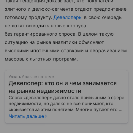
Такая тенденция доказывает, что покупатели
элитного и делюкс-сегмента отдают предпочтение
готовому продукту.
Девелоперы
в свою очередь
не хотят выводить новые корпуса
без гарантированного спроса. В целом такую
ситуацию на рынке аналитики объясняют
высокими ипотечными ставками и сворачиванием
массовых льготных программ.
Узнать больше по теме
Девелопер: кто он и чем занимается
на рынке недвижимости
Слово «девелопер» давно стало привычным в сфере
недвижимости, но далеко не все понимают, кто
скрывается за этим понятием. Многие путают его с
застройщиком, думая, что это одно и то же. На
Читать дальше
самом деле девелопер — это куда более широкое
понятие.