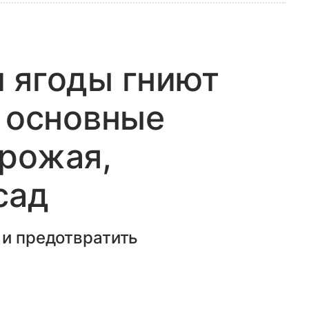
 ягоды гниют
: основные
рожая,
сад
 и предотвратить
.