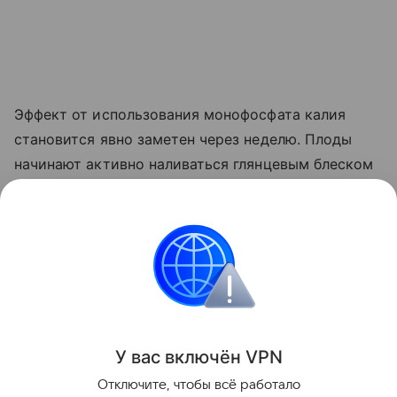
Эффект от использования монофосфата калия
становится явно заметен через неделю. Плоды
начинают активно наливаться глянцевым блеском
и краснеть прямо на ветке. Куст прекращает
выпускать лишние
пасынки
, сосредоточив всю
свою силу на том, чтобы дать урожайю
возможность нормально вызреть.
Сад и огород
У вас включ
ён
V
P
N
Поделиться
Отключите, чтобы всё работало