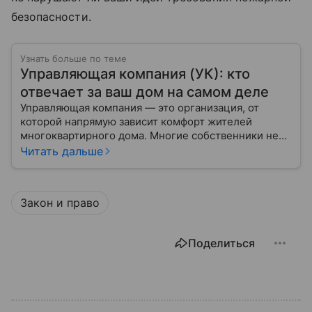
безопасности.
Узнать больше по теме
Управляющая компания (УК): кто
отвечает за ваш дом на самом деле
Управляющая компания — это организация, от
которой напрямую зависит комфорт жителей
многоквартирного дома. Многие собственники не
до конца понимают, какие именно услуги УК
Читать дальше
обязана предоставлять, как регулируется ее работа
и что делать, если обязанности выполняются плохо.
Закон и право
Поделиться