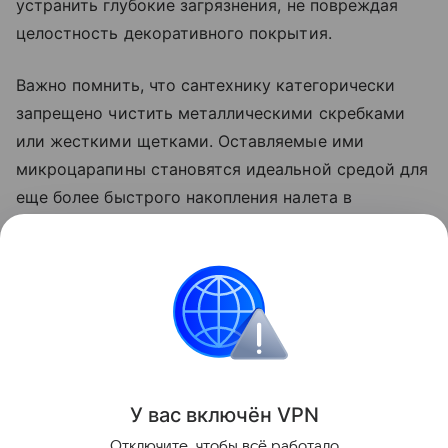
устранить глубокие загрязнения, не повреждая
целостность декоративного покрытия.
Важно помнить, что сантехнику категорически
запрещено чистить металлическими скребками
или жесткими щетками. Оставляемые ими
микроцарапины становятся идеальной средой для
еще более быстрого накопления налета в
будущем. Использование мягких материалов и
регулярная профилактическая обработка позволят
смесителям выглядеть безупречно без лишних
трат и усилий.
Уборка
У вас включ
ён
V
P
N
Поделиться
Отключите, чтобы всё работало