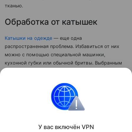
тканью.
Обработка от катышек
Катышки на одежде
— еще одна
распространенная проблема. Избавиться от них
можно с помощью специальной машинки,
кухонной губки или обычной бритвы. Выбранным
инструментом аккуратно проходятся по
поверхности ткани, собирая свалявшиеся комки.
Важно действовать осторожно, чтобы не
повредить материал.
Лайфхаки
У вас включ
ён
V
P
N
Поделиться