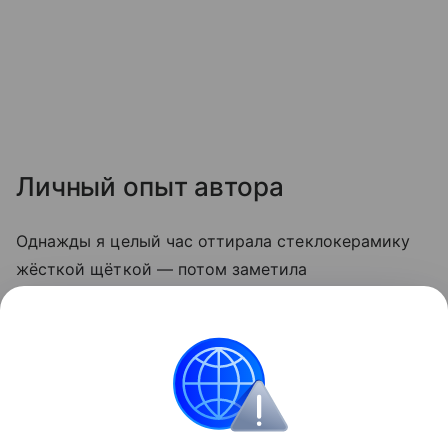
Личный опыт автора
Однажды я целый час оттирала стеклокерамику
жёсткой щёткой — потом заметила
микроцарапины, и грязь стала скапливаться
быстрее. С тех пор пользуюсь только мягкой
стороной губки и содой. Теперь плита выглядит
опрятно даже после самых «бурных» блюд.
Кухня