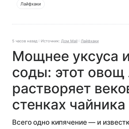
Лайфхаки
5 часов назад
Источник:
Дом Mail
Лайфхаки
Мощнее уксуса и
соды: этот овощ
растворяет веко
стенках чайника
Всего одно кипячение — и извест