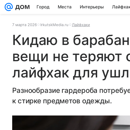
Город
Места
Интерьеры
Лайфха
7 марта 2026
IrkutskMedia.ru
Лайфхаки
Кидаю в барабан 
вещи не теряют 
лайфхак для ушл
Разнообразие гардероба потребу
к стирке предметов одежды.