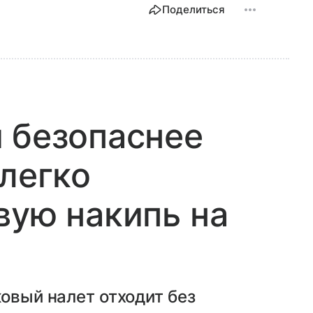
Поделиться
 безопаснее
 легко
вую накипь на
ковый налет отходит без