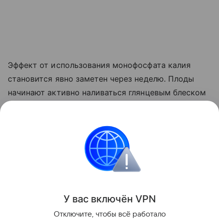
Эффект от использования монофосфата калия
становится явно заметен через неделю. Плоды
начинают активно наливаться глянцевым блеском
и краснеть прямо на ветке. Куст прекращает
выпускать лишние
пасынки
, сосредоточив всю
свою силу на том, чтобы дать урожайю
возможность нормально вызреть.
Сад и огород
У вас включ
ён
V
P
N
Поделиться
Отключите, чтобы всё работало