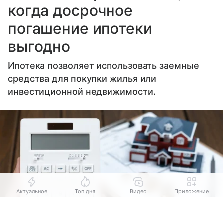
когда досрочное
погашение ипотеки
выгодно
Ипотека позволяет использовать заемные
средства для покупки жилья или
инвестиционной недвижимости.
Актуальное
Топ дня
Видео
Приложение
Выберите комментарий
Выберите комментарий
Выберите комментарий