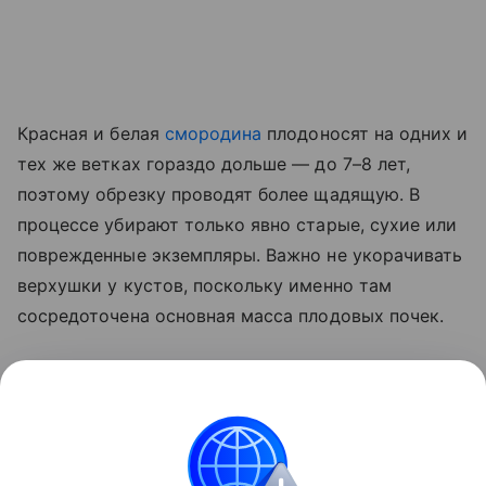
Красная и белая
смородина
плодоносят на одних и
тех же ветках гораздо дольше — до 7–8 лет,
поэтому обрезку проводят более щадящую. В
процессе убирают только явно старые, сухие или
поврежденные экземпляры. Важно не укорачивать
верхушки у кустов, поскольку именно там
сосредоточена основная масса плодовых почек.
Сразу после обрезки растения подкармливают
фосфорно-калийными удобрениями. Это даст
кустам силы восстановиться и уйти в зиму
окрепшими.