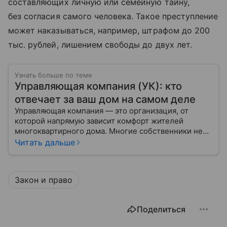
составляющих личную или семейную тайну,
без согласия самого человека. Такое преступление
может наказываться, например, штрафом до 200
тыс. рублей, лишением свободы до двух лет.
Узнать больше по теме
Управляющая компания (УК): кто
отвечает за ваш дом на самом деле
Управляющая компания — это организация, от
которой напрямую зависит комфорт жителей
многоквартирного дома. Многие собственники не
до конца понимают, какие именно услуги УК
Читать дальше
обязана предоставлять, как регулируется ее работа
и что делать, если обязанности выполняются плохо.
Закон и право
Поделиться