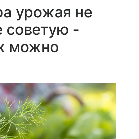
ра урожая не
 советую -
ак можно