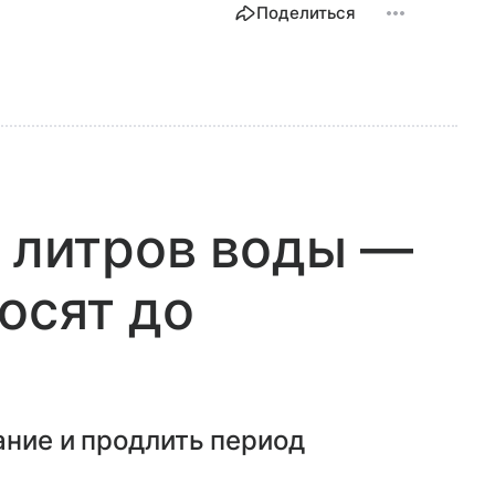
Поделиться
0 литров воды —
осят до
ание и продлить период