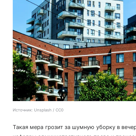
Источник:
Unsplash / CC0
Такая мера грозит за шумную уборку в вечер