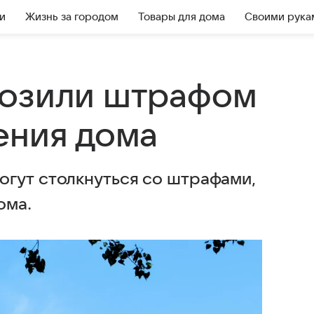
и
Жизнь за городом
Товары для дома
Своими рука
розили штрафом
ения дома
гут столкнуться со штрафами,
ома.