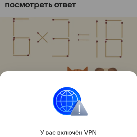
посмотреть ответ
Источник:
соцсети
Головоломки
У вас включ
ён
V
P
N