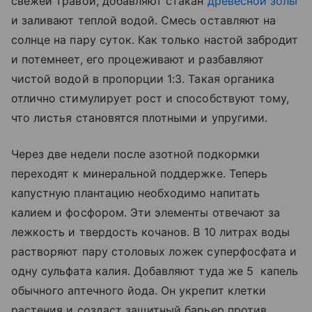
свежей травой, добавляют стакан
древесной золы
и заливают теплой водой. Смесь оставляют на
солнце на пару суток. Как только настой забродит
и потемнеет, его процеживают и разбавляют
чистой водой в пропорции 1:3. Такая органика
отлично стимулирует рост и способствуют тому,
что листья становятся плотными и упругими.
Через две недели после азотной подкормки
переходят к минеральной поддержке. Теперь
капустную плантацию необходимо напитать
калием и фосфором. Эти элементы отвечают за
лежкость и твердость кочанов. В 10 литрах воды
растворяют пару столовых ложек суперфосфата и
одну сульфата калия. Добавляют туда же 5 капель
обычного аптечного йода. Он укрепит клетки
растения и создаст защитный барьер против