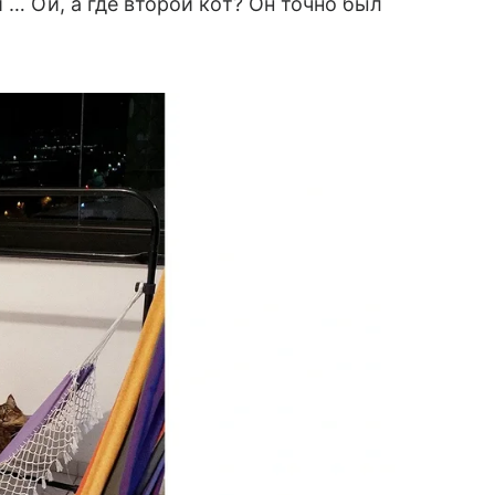
 … Ой, а где второй кот? Он точно был