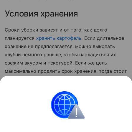
Условия хранения
Сроки уборки зависят и от того, как долго
планируется
хранить картофель
. Если длительное
хранение не предполагается, можно выкопать
клубни немного раньше, чтобы насладиться их
свежим вкусом и текстурой. Если же цель —
максимально продлить срок хранения, тогда стоит
дождаться полного созревания овоща. В этом
случае картофель будет лучше храниться,
сохраняя свои питательные свойства в течение
всей зимы.
Сад и огород