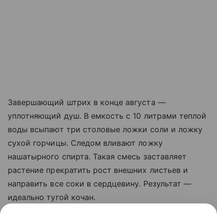
Завершающий штрих в конце августа —
уплотняющий душ. В емкость с 10 литрами теплой
воды всыпают три столовые ложки соли и ложку
сухой горчицы. Следом вливают ложку
нашатырного спирта. Такая смесь заставляет
растение прекратить рост внешних листьев и
направить все соки в сердцевину. Результат —
идеально тугой кочан.