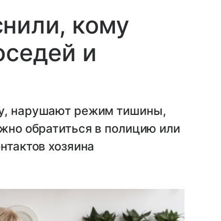
нили, кому
оседей и
у, нарушают режим тишины,
ожно обратиться в полицию или
онтактов хозяина