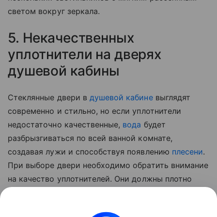
светом вокруг зеркала.
5. Некачественных
уплотнители на дверях
душевой кабины
Стеклянные двери в
душевой кабине
выглядят
современно и стильно, но если уплотнители
недостаточно качественные,
вода
будет
разбрызгиваться по всей ванной комнате,
создавая лужи и способствуя появлению
плесени
.
При выборе двери необходимо обратить внимание
на качество уплотнителей. Они должны плотно
прилегать к стеклу и полу, предотвращая
протекание воды. Также стоит предусмотреть