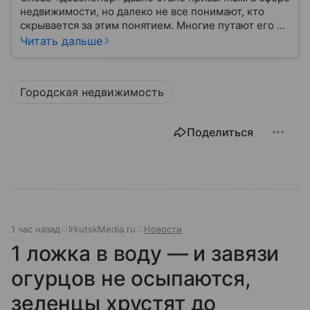
недвижимости, но далеко не все понимают, кто
скрывается за этим понятием. Многие путают его с
застройщиком, думая, что это одно и то же. На
Читать дальше
самом деле девелопер — это куда более широкое
понятие.
Городская недвижимость
Поделиться
1 час назад
IrkutskMedia.ru
Новости
1 ложка в воду — и завязи
огурцов не осыпаются,
зеленцы хрустят до