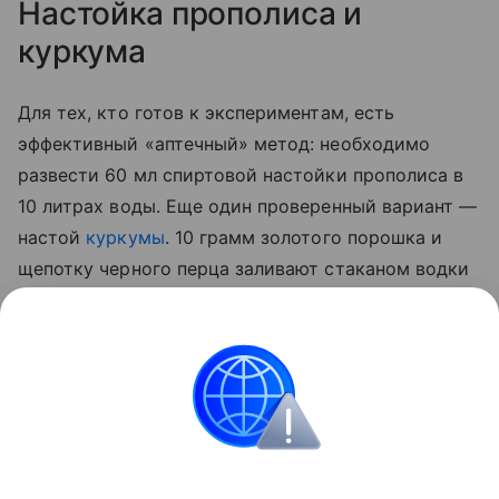
Настойка прополиса и
куркума
Для тех, кто готов к экспериментам, есть
эффективный «аптечный» метод: необходимо
развести 60 мл спиртовой настойки прополиса в
10 литрах воды. Еще один проверенный вариант —
настой
куркумы
. 10 грамм золотого порошка и
щепотку черного перца заливают стаканом водки
на сутки. По истечении отведенного 50 мл
полученной вытяжки разводят 5 литрами воды и
опрыскивают стебли, а также листья с верхней и
нижней стороны.
Сад и огород