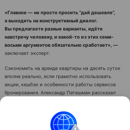
«Главное — не просто просить “дай дешевле”,
а выходить на конструктивный диалог.
Вы предлагаете разные варианты, идёте
навстречу человеку, и какой-то из этих семи-
восьми аргументов обязательно сработает», —
заключает эксперт.
Сэкономить на аренде квартиры на десять суток
вполне реально, если грамотно использовать
акции, кешбэк и особенности работы сервисов
бронирования. Александр Патешман рассказал
Life.ru о трёх вариантах, которые отличаются
по сложности, рискам и размеру потенциальной
выгоды.