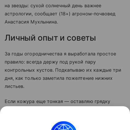
на звезды: сухой солнечный день важнее
астрологии, сообщает (18+) агроном-почвовед
Анастасия Мухлынина.
Личный опыт и советы
За годы огородничества я выработала простое
правило: всегда держу под рукой пару
контрольных кустов. Подкапываю их каждые три
дня, как только заметила пожелтение нижних
листьев.
Если кожура еще тонкая — оставляю грядку
на неделю. И никогда не убираю картофель
в дождь: мокрые клубни гниют даже в идеальном
погребе. Сушка на солнце — лучший дезинфектор,