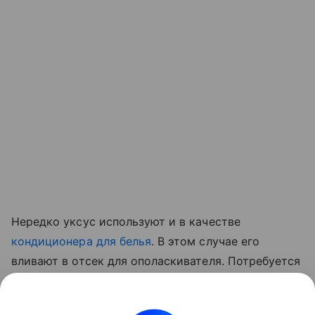
Нередко уксус используют и в качестве
кондиционера для белья
. В этом случае его
вливают в отсек для ополаскивателя. Потребуется
всего 100 мл продукта, чтобы смягчить ткани и
сделать их приятными на ощупь, облегчая глажку.