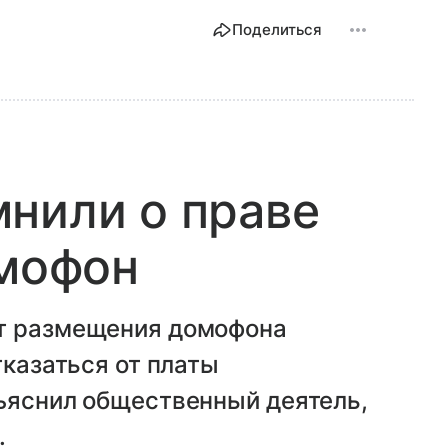
Поделиться
нили о праве
омофон
от размещения домофона
тказаться от платы
зъяснил общественный деятель,
.