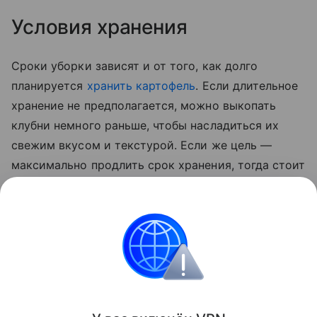
Условия хранения
Сроки уборки зависят и от того, как долго
планируется
хранить картофель
. Если длительное
хранение не предполагается, можно выкопать
клубни немного раньше, чтобы насладиться их
свежим вкусом и текстурой. Если же цель —
максимально продлить срок хранения, тогда стоит
дождаться полного созревания овоща. В этом
случае картофель будет лучше храниться,
сохраняя свои питательные свойства в течение
всей зимы.
Сад и огород