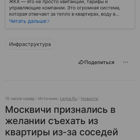
ЖКХ — это не просто квитанции, тарифы и
управляющие компании. Это огромная система,
которая отвечает за тепло в квартирах, воду в
кране, освещение улиц и чистоту во дворах.
Читать дальше
Инфраструктура
Поделиться
15 часов назад
Источник:
Lenta.Ru
Новости
Москвичи признались в
желании съехать из
квартиры из-за соседей