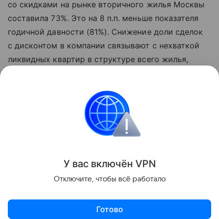
со скидками на рынке вторичного жилья Москвы
составила 73%. Это на 8 п.п. меньше показателя
годичной давности (81%). Снижение доли сделок
с дисконтом в компании связывают с нехваткой
ликвидных квартир в структуре всего жилья,
выставленного на продажу. В условиях
ограниченного выбора покупатели вынуждены
идти на условия собственников.
Городская недвижимость
Поделиться
У вас включ
ён
V
P
N
Отключите, чтобы всё работало
Готово