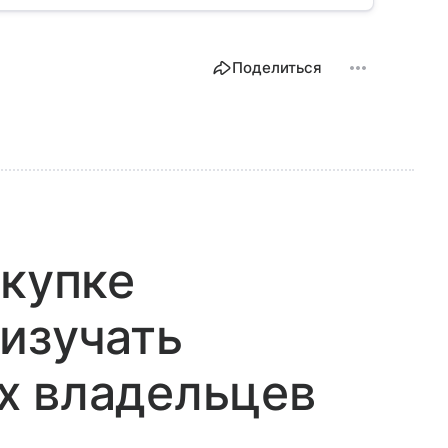
Поделиться
окупке
изучать
х владельцев