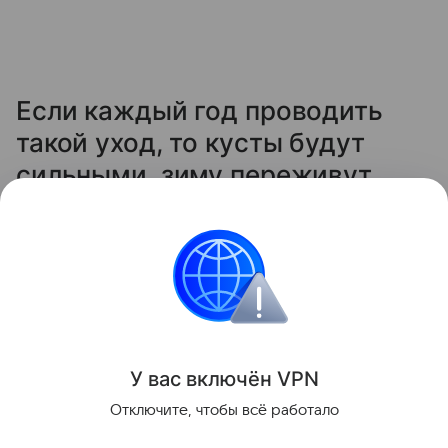
Если каждый год проводить
такой уход, то кусты будут
сильными, зиму переживут
легко, а на следующий сезон
отблагодарят вас крупной и
сладкой ягодой.
Сад и огород
У вас включ
ён
V
P
N
Поделиться
Отключите, чтобы всё работало