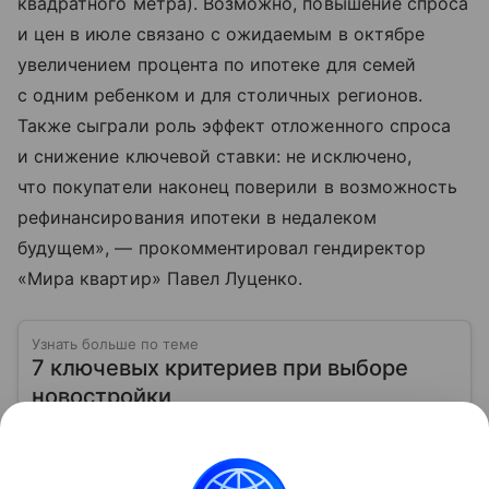
квадратного метра). Возможно, повышение спроса
и цен в июле связано с ожидаемым в октябре
увеличением процента по ипотеке для семей
с одним ребенком и для столичных регионов.
Также сыграли роль эффект отложенного спроса
и снижение ключевой ставки: не исключено,
что покупатели наконец поверили в возможность
рефинансирования ипотеки в недалеком
будущем», — прокомментировал гендиректор
«Мира квартир» Павел Луценко.
Узнать больше по теме
7 ключевых критериев при выборе
новостройки
Выбор новостройки требует внимания к деталям: от
репутации застройщика до инфраструктуры района
Читать дальше