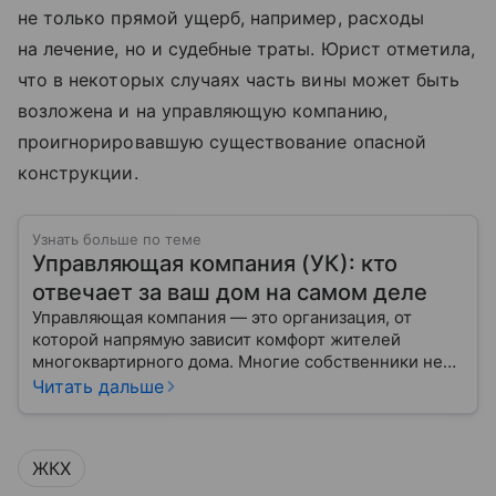
не только прямой ущерб, например, расходы
на лечение, но и судебные траты. Юрист отметила,
что в некоторых случаях часть вины может быть
возложена и на управляющую компанию,
проигнорировавшую существование опасной
конструкции.
Узнать больше по теме
Управляющая компания (УК): кто
отвечает за ваш дом на самом деле
Управляющая компания — это организация, от
которой напрямую зависит комфорт жителей
многоквартирного дома. Многие собственники не
до конца понимают, какие именно услуги УК
Читать дальше
обязана предоставлять, как регулируется ее работа
и что делать, если обязанности выполняются плохо.
ЖКХ