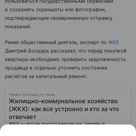
пользоваться государственными сервисами
и сохранять скриншоты или фотографии,
подтверждающие своевременную отправку
показаний.
Ранее общественный деятель, эксперт по
ЖКХ
Дмитрий Бондарь рассказал, что перед покупкой
квартиры необходимо проверить задолженность
продавца и отдельно уточнить состояние
расчётов за капитальный ремонт.
Узнать больше по теме
Жилищно-коммунальное хозяйство
(ЖКХ): как все устроено и кто за что
отвечает
ЖКХ — это не просто квитанции, тарифы и
управляющие компании. Это огромная система,
которая отвечает за тепло в квартирах, воду в