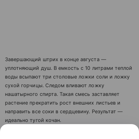
Завершающий штрих в конце августа —
уплотняющий душ. В емкость с 10 литрами теплой
воды всыпают три столовые ложки соли и ложку
сухой горчицы. Следом вливают ложку
нашатырного спирта. Такая смесь заставляет
растение прекратить рост внешних листьев и
направить все соки в сердцевину. Результат —
идеально тугой кочан.
Важно не пропускать этапы внесения подкормок и