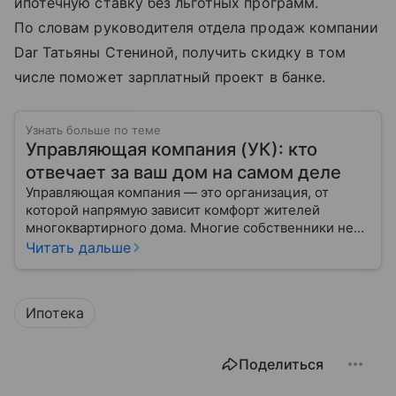
ипотечную ставку без льготных программ.
По словам руководителя отдела продаж компании
Dar Татьяны Стениной, получить скидку в том
числе поможет зарплатный проект в банке.
Узнать больше по теме
Управляющая компания (УК): кто
отвечает за ваш дом на самом деле
Управляющая компания — это организация, от
которой напрямую зависит комфорт жителей
многоквартирного дома. Многие собственники не
до конца понимают, какие именно услуги УК
Читать дальше
обязана предоставлять, как регулируется ее работа
и что делать, если обязанности выполняются плохо.
Ипотека
Поделиться