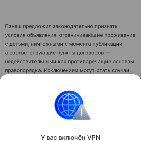
Панеш предложил законодательно признать
условия объявления, ограничивающие проживание
с детьми, ничтожными с момента публикации,
а соответствующие пункты договоров —
недействительными как противоречащие основам
правопорядка. Исключением могут стать случаи,
когда проживание с детьми невозможно из-
за объективных технических характеристик жилья
или требований безопасности.
Аренда
Поделиться
У вас включ
ён
V
P
N