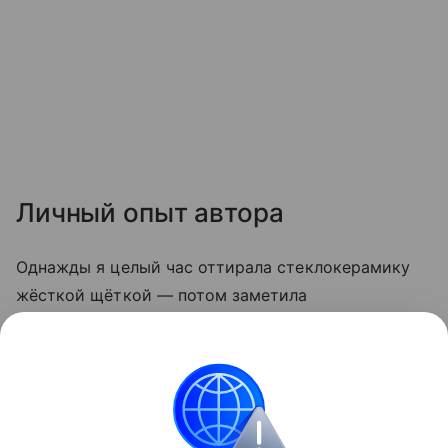
Личный опыт автора
Однажды я целый час оттирала стеклокерамику
жёсткой щёткой — потом заметила
микроцарапины, и грязь стала скапливаться
быстрее. С тех пор пользуюсь только мягкой
стороной губки и содой. Теперь плита выглядит
опрятно даже после самых «бурных» блюд.