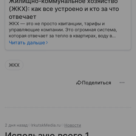
Жилищно-коммунальное хозяйство
(ЖКХ): как все устроено и кто за что
отвечает
ЖКХ — это не просто квитанции, тарифы и
управляющие компании. Это огромная система,
которая отвечает за тепло в квартирах, воду в
кране, освещение улиц и чистоту во дворах.
Читать дальше
ЖКХ
Поделиться
2 дня назад
IrkutskMedia.ru
Новости
Использую всего 1