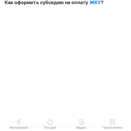
Как оформить субсидию на оплату
ЖКУ
?
Подать заявление на субсидию можно
Актуальное
Топ дня
Видео
Приложение