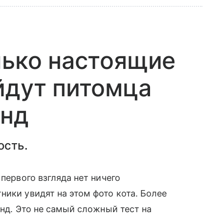
лько настоящие
йдут питомца
унд
ость.
 первого взгляда нет ничего
ники увидят на этом фото кота. Более
унд. Это не самый сложный тест на