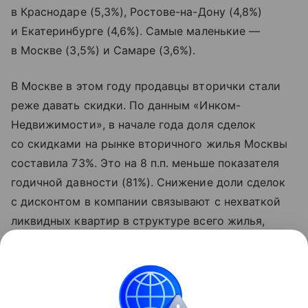
в Краснодаре (5,3%), Ростове-на-Дону (4,8%)
и Екатеринбурге (4,6%). Самые маленькие —
в Москве (3,5%) и Самаре (3,6%).
В Москве в этом году продавцы вторички стали
реже давать скидки. По данным «Инком-
Недвижимости», в начале года доля сделок
со скидками на рынке вторичного жилья Москвы
составила 73%. Это на 8 п.п. меньше показателя
годичной давности (81%). Снижение доли сделок
с дисконтом в компании связывают с нехваткой
ликвидных квартир в структуре всего жилья,
выставленного на продажу. В условиях
ограниченного выбора покупатели вынуждены
идти на условия собственников.