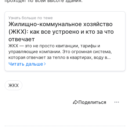
проходят по всей высоте здания.
Узнать больше по теме
Жилищно-коммунальное хозяйство
(ЖКХ): как все устроено и кто за что
отвечает
ЖКХ — это не просто квитанции, тарифы и
управляющие компании. Это огромная система,
которая отвечает за тепло в квартирах, воду в
кране, освещение улиц и чистоту во дворах.
Читать дальше
ЖКХ
Поделиться