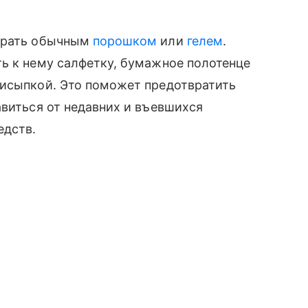
тирать обычным
порошком
или
гелем
.
ь к нему салфетку, бумажное полотенце
рисыпкой. Это поможет предотвратить
авиться от недавних и въевшихся
едств.