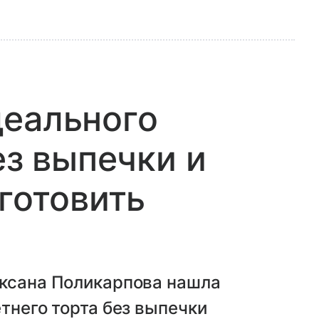
деального
ез выпечки и
иготовить
Оксана Поликарпова нашла
тнего торта без выпечки