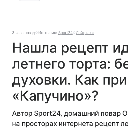
3 часа назад
Источник:
Sport24
Лайфхаки
Нашла рецепт и
летнего торта: б
духовки. Как пр
«Капучино»?
Автор Sport24, домашний повар 
на просторах интернета рецепт ле