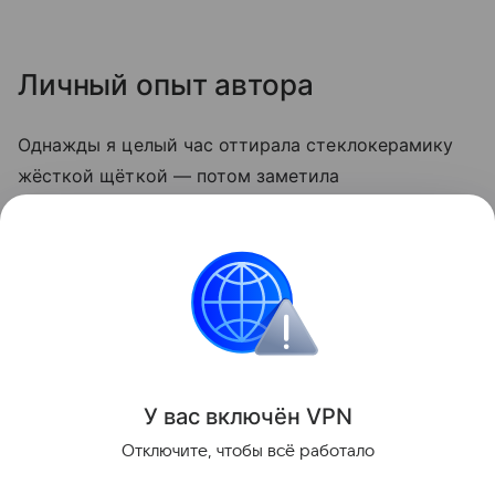
Личный опыт автора
Однажды я целый час оттирала стеклокерамику
жёсткой щёткой — потом заметила
микроцарапины, и грязь стала скапливаться
быстрее. С тех пор пользуюсь только мягкой
стороной губки и содой. Теперь плита выглядит
опрятно даже после самых «бурных» блюд.
Кухня
У вас включ
ён
V
P
N
Поделиться
Отключите, чтобы всё работало