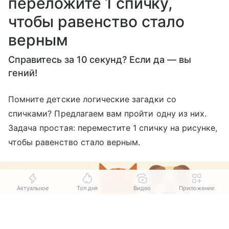
переложите 1 спичку,
чтобы равенство стало
верным
Справитесь за 10 секунд? Если да — вы
гений!
Помните детские логические загадки со
спичками? Предлагаем вам пройти одну из них.
Задача простая: переместите 1 спичку на рисунке,
чтобы равенство стало верным.
Актуальное
Топ дня
Видео
Приложение
Выберите комментарий
Выберите комментарий
Выберите комментарий