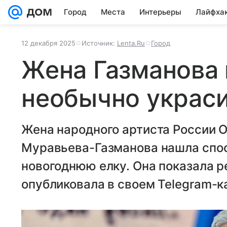
Город
Места
Интерьеры
Лайфха
12 декабря 2025
Источник:
Lenta.Ru
Город
Жена Газманова
необычно украси
Жена народного артиста России 
Муравьева-Газманова нашла спо
новогоднюю елку. Она показала ре
опубликовала в своем Telegram-к