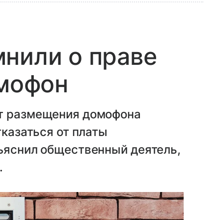
нили о праве
омофон
от размещения домофона
тказаться от платы
зъяснил общественный деятель,
.