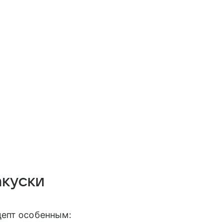
акуски
цепт особенным: