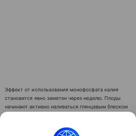
Эффект от использования монофосфата калия
становится явно заметен через неделю. Плоды
начинают активно наливаться глянцевым блеском
и краснеть прямо на ветке. Куст прекращает
выпускать лишние
пасынки
, сосредоточив всю
свою силу на том, чтобы дать урожайю