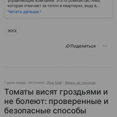
управляющие компании. Это огромная система,
которая отвечает за тепло в квартирах, воду в
кране, освещение улиц и чистоту во дворах.
Читать дальше
ЖКХ
Поделиться
1 день назад
Источник:
Дом Mail
Жизнь за городом
Томаты висят гроздьями и
не болеют: проверенные и
безопасные способы