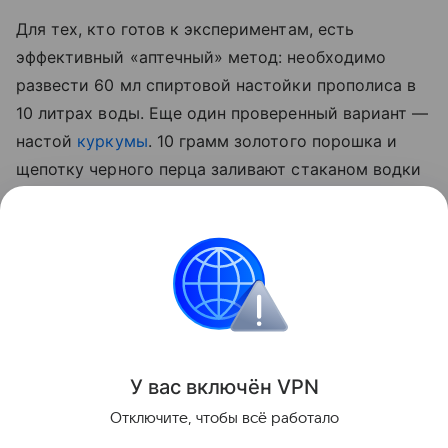
Для тех, кто готов к экспериментам, есть
эффективный «аптечный» метод: необходимо
развести 60 мл спиртовой настойки прополиса в
10 литрах воды. Еще один проверенный вариант —
настой
куркумы
. 10 грамм золотого порошка и
щепотку черного перца заливают стаканом водки
на сутки. По истечении отведенного 50 мл
полученной вытяжки разводят 5 литрами воды и
опрыскивают стебли, а также листья с верхней и
нижней стороны.
Сад и огород
У вас включ
ён
V
P
N
Поделиться
Отключите, чтобы всё работало