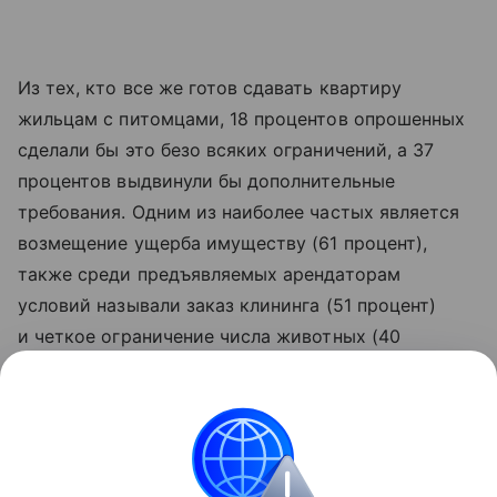
Из тех, кто все же готов сдавать квартиру
жильцам с питомцами, 18 процентов опрошенных
сделали бы это безо всяких ограничений, а 37
процентов выдвинули бы дополнительные
требования. Одним из наиболее частых является
возмещение ущерба имуществу (61 процент),
также среди предъявляемых арендаторам
условий называли заказ клининга (51 процент)
и четкое ограничение числа животных (40
процентов). Повышенный залог не вошел в тройку
самых популярных требований, равно как
и подъем арендной платы на 10−20 процентов.