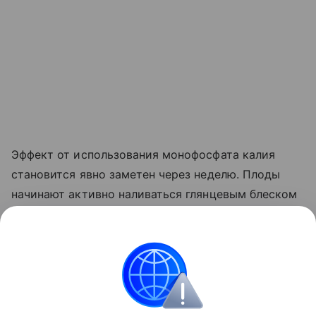
Эффект от использования монофосфата калия
становится явно заметен через неделю. Плоды
начинают активно наливаться глянцевым блеском
и краснеть прямо на ветке. Куст прекращает
выпускать лишние
пасынки
, сосредоточив всю
свою силу на том, чтобы дать урожайю
возможность нормально вызреть.