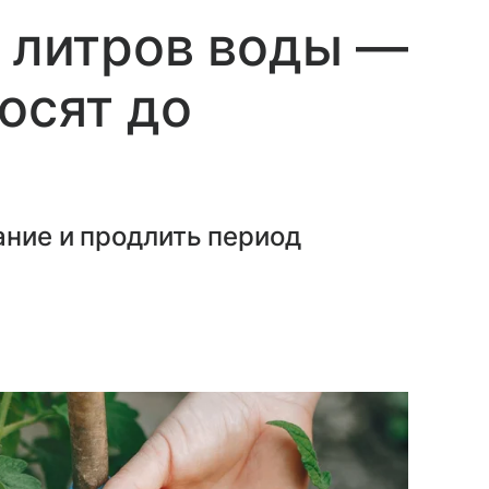
0 литров воды —
осят до
ание и продлить период